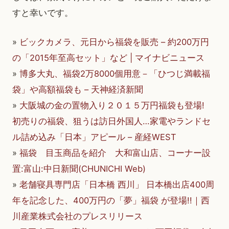
すと幸いです。
»
ビックカメラ、元日から福袋を販売 – 約200万円
の「2015年至高セット」など | マイナビニュース
»
博多大丸、福袋2万8000個用意－「ひつじ満載福
袋」や高額福袋も – 天神経済新聞
»
大阪城の金の置物入り２０１５万円福袋も登場!
初売りの福袋、狙うは訪日外国人…家電やランドセ
ル詰め込み「日本」アピール – 産経WEST
»
福袋 目玉商品を紹介 大和富山店、コーナー設
置:富山:中日新聞(CHUNICHI Web)
»
老舗寝具専門店「日本橋 西川」 日本橋出店400周
年を記念した、400万円の「夢」福袋 が登場!!｜西
川産業株式会社のプレスリリース