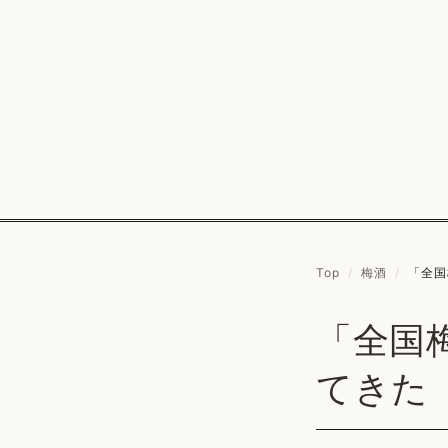
Top
/
梅酒
/
「全国
「全国
てきた