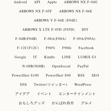
Android
API
Apple
ARROWS NX F-04G
ARROWS NX F-05F
ARROWS NX F-06E
ARROWS V F-04E (F04E)
ARROWS X LTE F-05D (F05D)
DIY
F-04B(F04B)
F-08A(F08A)
F-09A(F09A)
F-12C(F12C)
F905i
F906i
Facebook
Google
IT
Kindle
LINE
LUMIX G1
N-08B(N08B)
OpenSocial
PayPal
PowerShot S100
PowerShot S90
RSS
SEO
SNS
Twitter(ツイッター)
WordPress
アイデア
イベント
エンターテインメント
おもしろグッズ
がんばれ自分
グルメ