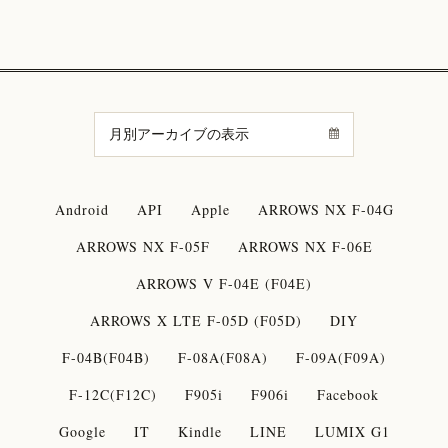
Android
API
Apple
ARROWS NX F-04G
ARROWS NX F-05F
ARROWS NX F-06E
ARROWS V F-04E (F04E)
ARROWS X LTE F-05D (F05D)
DIY
F-04B(F04B)
F-08A(F08A)
F-09A(F09A)
F-12C(F12C)
F905i
F906i
Facebook
Google
IT
Kindle
LINE
LUMIX G1