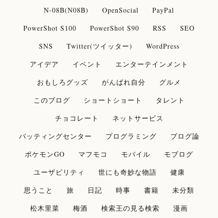
N-08B(N08B)
OpenSocial
PayPal
PowerShot S100
PowerShot S90
RSS
SEO
SNS
Twitter(ツイッター)
WordPress
アイデア
イベント
エンターテインメント
おもしろグッズ
がんばれ自分
グルメ
このブログ
ショートショート
タレント
チョコレート
ネットサービス
バッティングセンター
プログラミング
ブログ論
ポケモンGO
マフモコ
モバイル
モブログ
ユーザビリティ
世にも奇妙な物語
健康
思うこと
旅
日記
時事
書籍
未分類
松木里菜
梅酒
検索王の見る検索
漫画