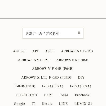
Android
API
Apple
ARROWS NX F-04G
ARROWS NX F-05F
ARROWS NX F-06E
ARROWS V F-04E (F04E)
ARROWS X LTE F-05D (F05D)
DIY
F-04B(F04B)
F-08A(F08A)
F-09A(F09A)
F-12C(F12C)
F905i
F906i
Facebook
Google
IT
Kindle
LINE
LUMIX G1