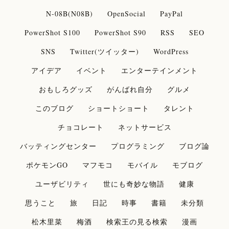
N-08B(N08B)
OpenSocial
PayPal
PowerShot S100
PowerShot S90
RSS
SEO
SNS
Twitter(ツイッター)
WordPress
アイデア
イベント
エンターテインメント
おもしろグッズ
がんばれ自分
グルメ
このブログ
ショートショート
タレント
チョコレート
ネットサービス
バッティングセンター
プログラミング
ブログ論
ポケモンGO
マフモコ
モバイル
モブログ
ユーザビリティ
世にも奇妙な物語
健康
思うこと
旅
日記
時事
書籍
未分類
松木里菜
梅酒
検索王の見る検索
漫画