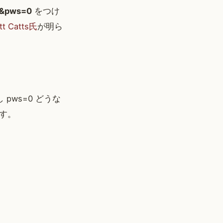
&pws=0
をつけ
tt Catts氏
が明ら
ws=0 どうな
す。