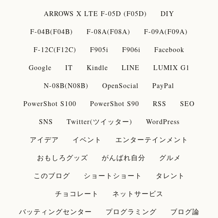
ARROWS X LTE F-05D (F05D)
DIY
F-04B(F04B)
F-08A(F08A)
F-09A(F09A)
F-12C(F12C)
F905i
F906i
Facebook
Google
IT
Kindle
LINE
LUMIX G1
N-08B(N08B)
OpenSocial
PayPal
PowerShot S100
PowerShot S90
RSS
SEO
SNS
Twitter(ツイッター)
WordPress
アイデア
イベント
エンターテインメント
おもしろグッズ
がんばれ自分
グルメ
このブログ
ショートショート
タレント
チョコレート
ネットサービス
バッティングセンター
プログラミング
ブログ論