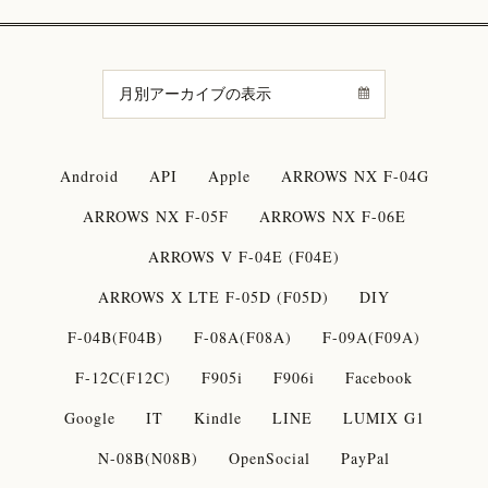
Android
API
Apple
ARROWS NX F-04G
ARROWS NX F-05F
ARROWS NX F-06E
ARROWS V F-04E (F04E)
ARROWS X LTE F-05D (F05D)
DIY
F-04B(F04B)
F-08A(F08A)
F-09A(F09A)
F-12C(F12C)
F905i
F906i
Facebook
Google
IT
Kindle
LINE
LUMIX G1
N-08B(N08B)
OpenSocial
PayPal