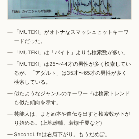
「MUTEKI」がオトナなスマッシュヒットキーワ
ードだった。
「MUTEKI」は「バイト」よりも検索数が多い。
「MUTEKI」は25〜44才の男性が多く検索してい
るが、「アダルト」は35才〜65才の男性が多く
検索している。
似たようなジャンルのキーワードは検索トレンド
も似た傾向を示す。
芸能人は、まとめ本や自伝を出すと検索数が下が
り始める。(上地雄輔、若槻千夏など)
SecondLifeは右肩下がり。もうだめぽ。