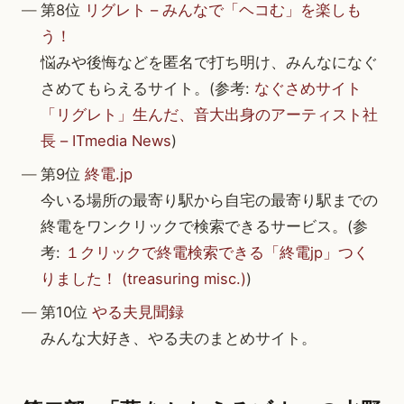
第8位
リグレト – みんなで「ヘコむ」を楽しも
う！
悩みや後悔などを匿名で打ち明け、みんなになぐ
さめてもらえるサイト。(参考:
なぐさめサイト
「リグレト」生んだ、音大出身のアーティスト社
長 – ITmedia News
)
第9位
終電.jp
今いる場所の最寄り駅から自宅の最寄り駅までの
終電をワンクリックで検索できるサービス。(参
考:
１クリックで終電検索できる「終電jp」つく
りました！ (treasuring misc.)
)
第10位
やる夫見聞録
みんな大好き、やる夫のまとめサイト。