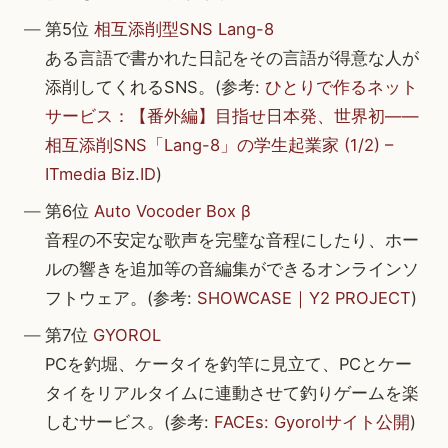
第5位
相互添削型SNS Lang-8
ある言語で書かれた日記をその言語が得意な人が
添削してくれるSNS。(参考:
ひとりで作るネット
サービス：【番外編】目指せ日本発、世界初——
相互添削SNS「Lang-8」の学生起業家 (1/2) –
ITmedia Biz.ID
)
第6位
Auto Vocoder Box β
音程の不安定な歌声を完璧な音程にしたり、ホー
ルの響きを追加等の音編集ができるオンラインソ
フトウェア。(参考:
SHOWCASE｜Y2 PROJECT
)
第7位
GYOROL
PCを釣堀、ケータイを釣竿に見立て、PCとケー
タイをリアルタイムに連動させて釣りゲームを楽
しむサービス。(参考:
FACEs: Gyorolサイト公開
)