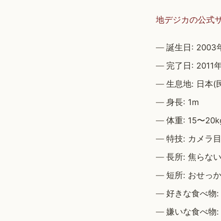
地デジカの公式
誕生日: 2003
完了日: 2011
生息地: 日本
身長: 1m
体重: 15〜20k
特技: カメラ
長所: 焦らな
短所: おせっ
好きな食べ物:
嫌いな食べ物: