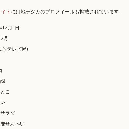
サイト
には地デジカのプロフィールも掲載されています。
年12月1日
年7月
(民放テレビ局)
g
目線
いとこ
かい
 サラダ
 鹿せんべい