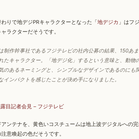
替わりで地デジPRキャラクターとなった「
地デジカ
」はフ
キャラクターだそうです。
は制作幹事社であるフジテレビの社内公募の結果、150あ
れたキャラクター。「地デジ化」するという意味と、動物
気のあるネーミングと、シンプルなデザインであるのにも
なインパクトを感じたことが決め手になりました。
露目記者会見 – フジテレビ
Fアンテナを、黄色いコスチュームは地上波デジタルへの完
の注意喚起の色だそうです。