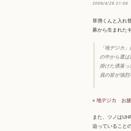
2009/4/29 21:09
草彅くんと入れ
募から生まれた
「地デジカ」
の中から選ば
掛けた洒落っ
員の皆が強烈
»
地デジカ お披
また、ツノはUH
迫っていること