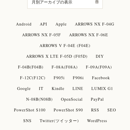
Android
API
Apple
ARROWS NX F-04G
ARROWS NX F-05F
ARROWS NX F-06E
ARROWS V F-04E (F04E)
ARROWS X LTE F-05D (F05D)
DIY
F-04B(F04B)
F-08A(F08A)
F-09A(F09A)
F-12C(F12C)
F905i
F906i
Facebook
Google
IT
Kindle
LINE
LUMIX G1
N-08B(N08B)
OpenSocial
PayPal
PowerShot S100
PowerShot S90
RSS
SEO
SNS
Twitter(ツイッター)
WordPress