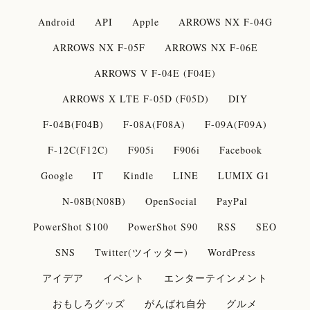
Android
API
Apple
ARROWS NX F-04G
ARROWS NX F-05F
ARROWS NX F-06E
ARROWS V F-04E (F04E)
ARROWS X LTE F-05D (F05D)
DIY
F-04B(F04B)
F-08A(F08A)
F-09A(F09A)
F-12C(F12C)
F905i
F906i
Facebook
Google
IT
Kindle
LINE
LUMIX G1
N-08B(N08B)
OpenSocial
PayPal
PowerShot S100
PowerShot S90
RSS
SEO
SNS
Twitter(ツイッター)
WordPress
アイデア
イベント
エンターテインメント
おもしろグッズ
がんばれ自分
グルメ