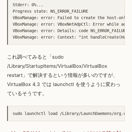
Stderr: 0%...

Progress state: NS_ERROR_FAILURE

VBoxManage: error: Failed to create the host-only a
VBoxManage: error: VBoxNetAdpCtl: Error while addin
VBoxManage: error: Details: code NS_ERROR_FAILURE (
これ調べてみると「sudo
/Library/StartupItems/VirtualBox/VirtualBox
restart」で解決するという情報が多いのですが、
VirtualBox 4.3 では launchctl を使うように変わっ
ているそうです。