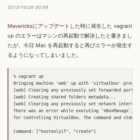
2013/10/26 00:09
Mavericksにアップデートした
時に発生した vagrant
up のエラーはマシンの再起動で解決したと書きまし
たが、今日 Mac を再起動すると再びエラーが発生す
るようになってしまいました。
% vagrant up           

Bringing machine 'web' up with 'virtualbox' provide
[web] Clearing any previously set forwarded ports..
[web] Creating shared folders metadata...

[web] Clearing any previously set network interface
There was an error while executing `VBoxManage`, a 
for controlling VirtualBox. The command and stderr 
Command: ["hostonlyif", "create"]
