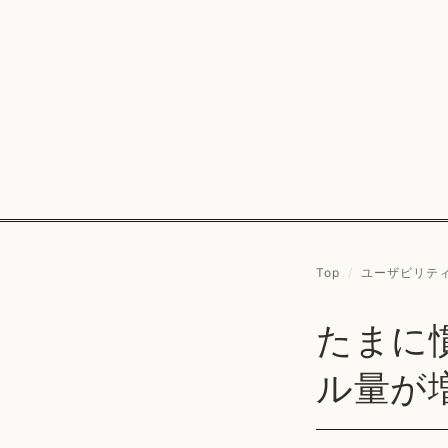
Top
/
ユーザビリテ
たまに
ル量が