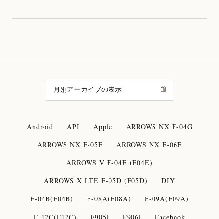
Android
API
Apple
ARROWS NX F-04G
ARROWS NX F-05F
ARROWS NX F-06E
ARROWS V F-04E (F04E)
ARROWS X LTE F-05D (F05D)
DIY
F-04B(F04B)
F-08A(F08A)
F-09A(F09A)
F-12C(F12C)
F905i
F906i
Facebook