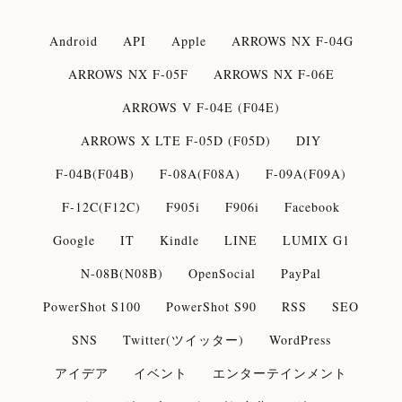
Android
API
Apple
ARROWS NX F-04G
ARROWS NX F-05F
ARROWS NX F-06E
ARROWS V F-04E (F04E)
ARROWS X LTE F-05D (F05D)
DIY
F-04B(F04B)
F-08A(F08A)
F-09A(F09A)
F-12C(F12C)
F905i
F906i
Facebook
Google
IT
Kindle
LINE
LUMIX G1
N-08B(N08B)
OpenSocial
PayPal
PowerShot S100
PowerShot S90
RSS
SEO
SNS
Twitter(ツイッター)
WordPress
アイデア
イベント
エンターテインメント