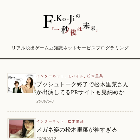
リアル脱出ゲーム
豆知識
ネットサービス
プログラミング
インターネット
,
モバイル
,
松木里菜
プッシュトーク終了で松木里菜さん
が出演してるPRサイトも見納めか
2009/5/8
インターネット
,
松木里菜
メガネ姿の松木里菜が神すぎる
2009/4/12