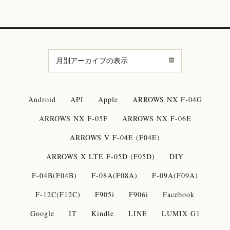
Android
API
Apple
ARROWS NX F-04G
ARROWS NX F-05F
ARROWS NX F-06E
ARROWS V F-04E (F04E)
ARROWS X LTE F-05D (F05D)
DIY
F-04B(F04B)
F-08A(F08A)
F-09A(F09A)
F-12C(F12C)
F905i
F906i
Facebook
Google
IT
Kindle
LINE
LUMIX G1