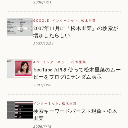
2008/1/21
GOOGLE
,
インターネット
,
松木里菜
2007年11月に「松木里菜」の検索が
増加したらしい
2007/12/24
API
,
インターネット
,
松木里菜
YouTube APIを使って松木里菜のムー
ビーをブログにランダム表示
2007/12/9
インターネット
,
松木里菜
検索キーワードバースト現象 - 松木
里菜
2006/7/18