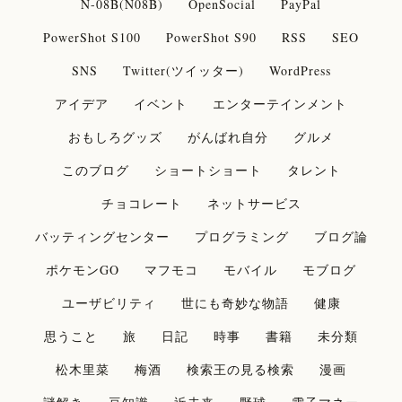
N-08B(N08B)
OpenSocial
PayPal
PowerShot S100
PowerShot S90
RSS
SEO
SNS
Twitter(ツイッター)
WordPress
アイデア
イベント
エンターテインメント
おもしろグッズ
がんばれ自分
グルメ
このブログ
ショートショート
タレント
チョコレート
ネットサービス
バッティングセンター
プログラミング
ブログ論
ポケモンGO
マフモコ
モバイル
モブログ
ユーザビリティ
世にも奇妙な物語
健康
思うこと
旅
日記
時事
書籍
未分類
松木里菜
梅酒
検索王の見る検索
漫画