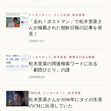
インターネット
,
テレビ出演
,
松木里菜
「走れ！ポストマン」で松木里菜さ
んが掲載された朝鮮日報の記事を発
見！
2008/12/1
インターネット
,
松木里菜
,
検索王の見る検索
松木里菜の関連検索ワードに出る
「劇団ひとり」の謎
2008/8/29
CM出演
,
インターネット
,
松木里菜
松木里菜さんが2006年にタイの生茶
のCMに出演していた