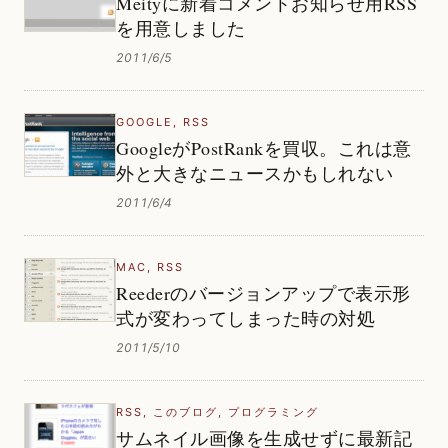
Meityに新着コメントお知らせ用RSS
を用意しました
2011/6/5
GOOGLE
,
RSS
GoogleがPostRankを買収。これは意
外と大きなニュースかもしれない
2011/6/4
MAC
,
RSS
Reederのバージョンアップで表示形
式が変わってしまった時の対処
2011/5/10
RSS
,
このブログ
,
プログラミング
サムネイル画像を生成せずに最新記