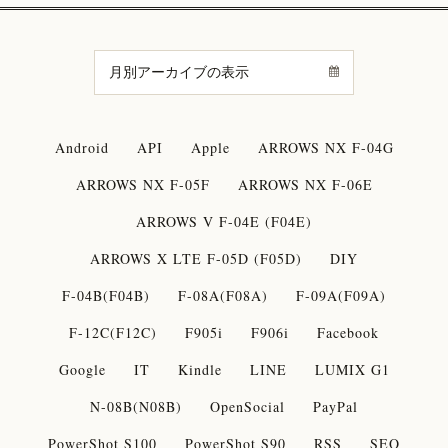
Android
API
Apple
ARROWS NX F-04G
ARROWS NX F-05F
ARROWS NX F-06E
ARROWS V F-04E (F04E)
ARROWS X LTE F-05D (F05D)
DIY
F-04B(F04B)
F-08A(F08A)
F-09A(F09A)
F-12C(F12C)
F905i
F906i
Facebook
Google
IT
Kindle
LINE
LUMIX G1
N-08B(N08B)
OpenSocial
PayPal
PowerShot S100
PowerShot S90
RSS
SEO