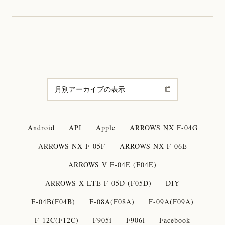
Android
API
Apple
ARROWS NX F-04G
ARROWS NX F-05F
ARROWS NX F-06E
ARROWS V F-04E (F04E)
ARROWS X LTE F-05D (F05D)
DIY
F-04B(F04B)
F-08A(F08A)
F-09A(F09A)
F-12C(F12C)
F905i
F906i
Facebook