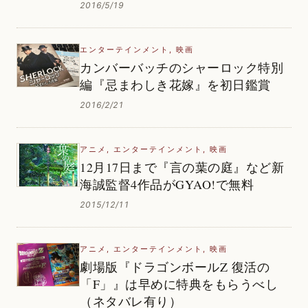
2016/5/19
エンターテインメント
,
映画
カンバーバッチのシャーロック特別
編『忌まわしき花嫁』を初日鑑賞
2016/2/21
アニメ
,
エンターテインメント
,
映画
12月17日まで『言の葉の庭』など新
海誠監督4作品がGYAO!で無料
2015/12/11
アニメ
,
エンターテインメント
,
映画
劇場版『ドラゴンボールZ 復活の
「F」』は早めに特典をもらうべし
（ネタバレ有り）