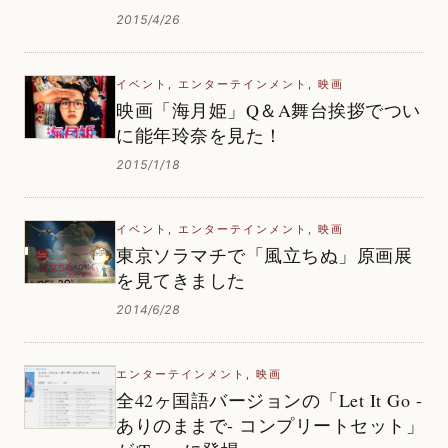
2015/4/26
イベント
,
エンターテインメント
,
映画
映画「海月姫」Q＆A舞台挨拶でつい
に能年玲奈を見た！
2015/1/18
イベント
,
エンターテインメント
,
映画
東京ソラマチで「風立ちぬ」原画展
を見てきました
2014/6/28
エンターテインメント
,
映画
全42ヶ国語バージョンの「Let It Go -
ありのままで- コンプリートセット」