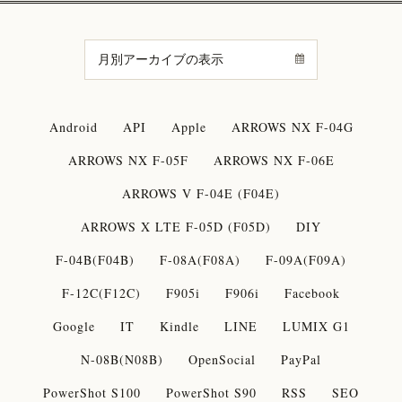
Android
API
Apple
ARROWS NX F-04G
ARROWS NX F-05F
ARROWS NX F-06E
ARROWS V F-04E (F04E)
ARROWS X LTE F-05D (F05D)
DIY
F-04B(F04B)
F-08A(F08A)
F-09A(F09A)
F-12C(F12C)
F905i
F906i
Facebook
Google
IT
Kindle
LINE
LUMIX G1
N-08B(N08B)
OpenSocial
PayPal
PowerShot S100
PowerShot S90
RSS
SEO