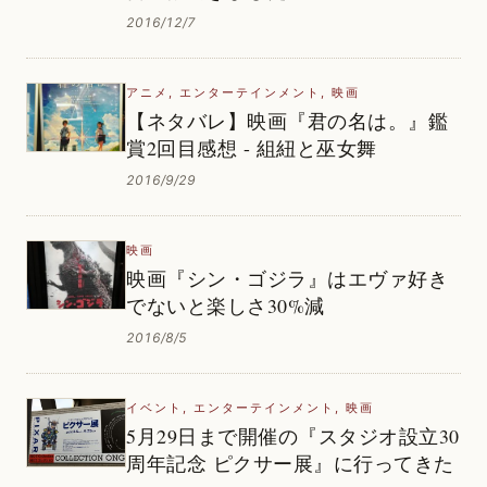
2016/12/7
アニメ
,
エンターテインメント
,
映画
【ネタバレ】映画『君の名は。』鑑
賞2回目感想 - 組紐と巫女舞
2016/9/29
映画
映画『シン・ゴジラ』はエヴァ好き
でないと楽しさ30%減
2016/8/5
イベント
,
エンターテインメント
,
映画
5月29日まで開催の『スタジオ設立30
周年記念 ピクサー展』に行ってきた