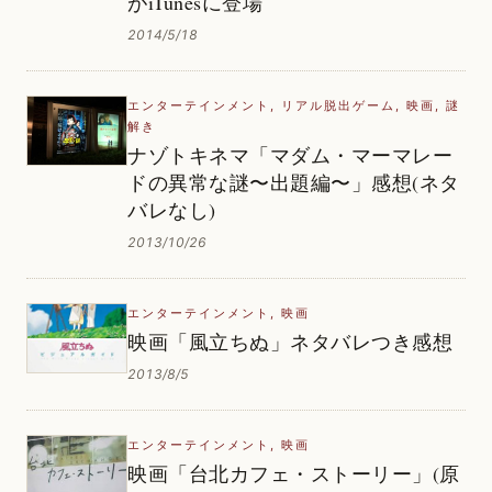
がiTunesに登場
2014/5/18
エンターテインメント
,
リアル脱出ゲーム
,
映画
,
謎
解き
ナゾトキネマ「マダム・マーマレー
ドの異常な謎〜出題編〜」感想(ネタ
バレなし)
2013/10/26
エンターテインメント
,
映画
映画「風立ちぬ」ネタバレつき感想
2013/8/5
エンターテインメント
,
映画
映画「台北カフェ・ストーリー」(原