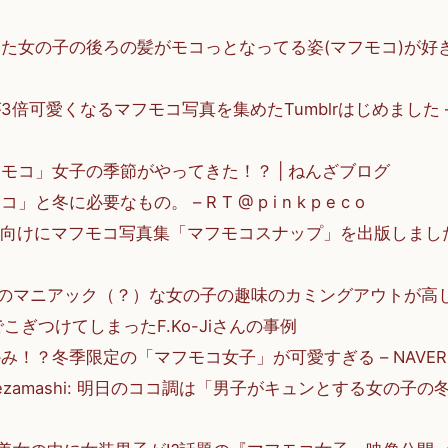
女の子の後ろの髪がモコっとなってる姿(マフモコ)が好き – 
倍可愛くなるマフモコ写真を集めたTumblrはじめました – F
モコ」女子の季節がやってきた！？ | ねんざブログ
冬に必要なもの。 – R T @ p i n k p e c o
le向けにマフモコ写真集「マフモコスナップ」を出版しました！ –
」
でのマニアック（？）な女の子の趣味のカミングアウトが高
こぎつけてしまったF.Ko-Jiさんの事例
み！？冬季限定の「マフモコ女子」が可愛すぎる – NAVER
 cx_mezamashi: 明日のココ調は「男子がキュンとする女の子