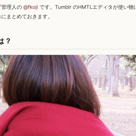
プ
管理人の
@fkoji
です。Tumblr のHMTLエディタが使い
単にまとめておきます。
は？