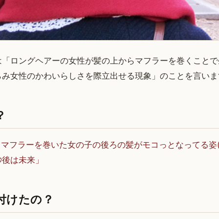
は「ロングヘアーの女性が髪の上からマフラーを巻くことで
らみ女性のかわいらしさを際立出せる現象」のことを言いま
？
→
マフラーを巻いた女の子の後ろの髪がモコっとなってる姿(
「一秒後は未来」
付けたの？