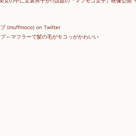
3人の美女の中に女装男子が!?話題の『マフモコ女子』映像公開
uffmoco) on Twitter
プ – マフラーで髪の毛がモコっがかわいい