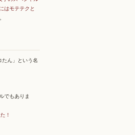
』にはモテテクと
。
モコたん」という名
トルでもありま
した！