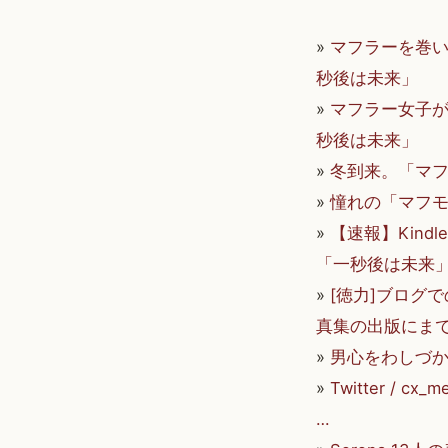
»
マフラーを巻いた
秒後は未来」
»
マフラー女子が3
秒後は未来」
»
冬到来。「マフ
»
憧れの「マフモコ」と
»
【速報】Kind
「一秒後は未来
»
[徳力]ブログ
真集の出版にまで
»
男心をわしづか
»
Twitter /
…