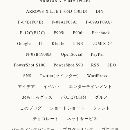
ARROWS V F-04E (F04E)
ARROWS X LTE F-05D (F05D)
DIY
F-04B(F04B)
F-08A(F08A)
F-09A(F09A)
F-12C(F12C)
F905i
F906i
Facebook
Google
IT
Kindle
LINE
LUMIX G1
N-08B(N08B)
OpenSocial
PayPal
PowerShot S100
PowerShot S90
RSS
SEO
SNS
Twitter(ツイッター)
WordPress
アイデア
イベント
エンターテインメント
おもしろグッズ
がんばれ自分
グルメ
このブログ
ショートショート
タレント
チョコレート
ネットサービス
バッティングセンター
プログラミング
ブログ論