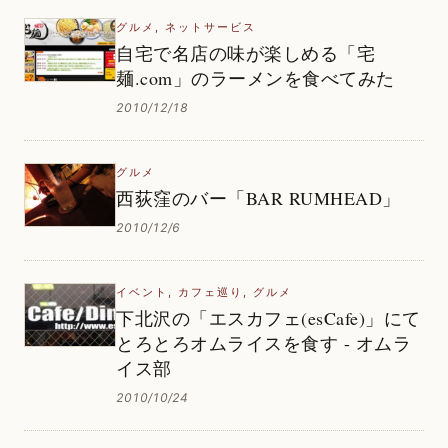
グルメ
,
ネットサービス
自宅で名店の味が楽しめる「宅
麺.com」のラーメンを食べてみた
2010/12/18
グルメ
西荻窪のバー「BAR RUMHEAD」
2010/12/6
イベント
,
カフェ巡り
,
グルメ
下北沢の「エスカフェ(esCafe)」にて
とろとろオムライスを食す - オムラ
イス部
2010/10/24