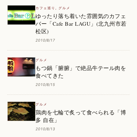
カフェ巡り
,
グルメ
ゆったり落ち着いた雰囲気のカフェ
バー「Cafe Bar LAGU」(北九州市若
松区)
2010/8/17
グルメ
もつ鍋「腑腑」で絶品牛テール肉を
食べてきた
2010/8/15
グルメ
鶏肉を七輪で炙って食べられる「博
多 自在」
2010/8/13