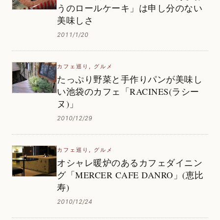
うのロールケーキ」は申し分のない
美味しさ
2011/1/20
カフェ巡り
,
グルメ
たっぷり野菜と手作りパンが美味し
い池袋のカフェ「RACINES(ラシー
ヌ)」
2010/12/29
カフェ巡り
,
グルメ
オシャレ暖炉のあるカフェダイニン
グ「MERCER CAFE DANRO」(恵比
寿)
2010/12/24