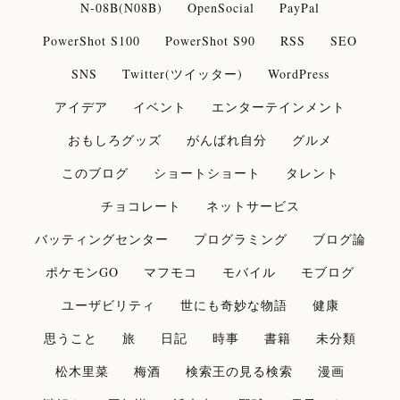
N-08B(N08B)
OpenSocial
PayPal
PowerShot S100
PowerShot S90
RSS
SEO
SNS
Twitter(ツイッター)
WordPress
アイデア
イベント
エンターテインメント
おもしろグッズ
がんばれ自分
グルメ
このブログ
ショートショート
タレント
チョコレート
ネットサービス
バッティングセンター
プログラミング
ブログ論
ポケモンGO
マフモコ
モバイル
モブログ
ユーザビリティ
世にも奇妙な物語
健康
思うこと
旅
日記
時事
書籍
未分類
松木里菜
梅酒
検索王の見る検索
漫画