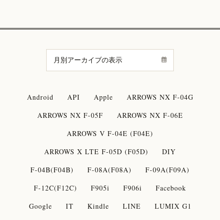
Android
API
Apple
ARROWS NX F-04G
ARROWS NX F-05F
ARROWS NX F-06E
ARROWS V F-04E (F04E)
ARROWS X LTE F-05D (F05D)
DIY
F-04B(F04B)
F-08A(F08A)
F-09A(F09A)
F-12C(F12C)
F905i
F906i
Facebook
Google
IT
Kindle
LINE
LUMIX G1