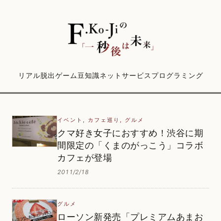
リアル脱出ゲーム
豆知識
ネットサービス
プログラミング
イベント
,
カフェ巡り
,
グルメ
クマ好き女子におすすめ！渋谷に期
間限定の「くまのがっこう」コラボ
カフェが登場
2011/2/18
グルメ
ローソン新発売「プレミアムあまお