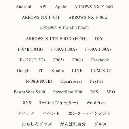
Android
API
Apple
ARROWS NX F-04G
ARROWS NX F-05F
ARROWS NX F-06E
ARROWS V F-04E (F04E)
ARROWS X LTE F-05D (F05D)
DIY
F-04B(F04B)
F-08A(F08A)
F-09A(F09A)
F-12C(F12C)
F905i
F906i
Facebook
Google
IT
Kindle
LINE
LUMIX G1
N-08B(N08B)
OpenSocial
PayPal
PowerShot S100
PowerShot S90
RSS
SEO
SNS
Twitter(ツイッター)
WordPress
アイデア
イベント
エンターテインメント
おもしろグッズ
がんばれ自分
グルメ