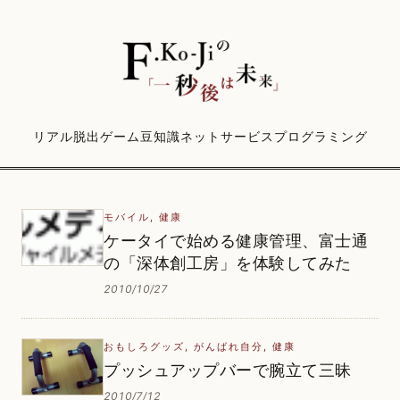
リアル脱出ゲーム
豆知識
ネットサービス
プログラミング
モバイル
,
健康
ケータイで始める健康管理、富士通
の「深体創工房」を体験してみた
2010/10/27
おもしろグッズ
,
がんばれ自分
,
健康
プッシュアップバーで腕立て三昧
2010/7/12