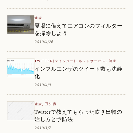
健康
夏場に備えてエアコンのフィルター
を掃除しよう
2010/4/26
TWITTER(ツイッター)
,
ネットサービス
,
健康
インフルエンザのツイート数も沈静
化
2010/4/9
健康
,
豆知識
Twitterで教えてもらった吹き出物の
治し方と予防法
2010/1/7