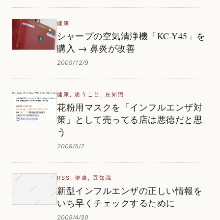
健康
シャープの空気清浄機「KC-Y45」を
購入 → 鼻炎が改善
2009/12/9
健康
,
思うこと
,
豆知識
花粉用マスクを「インフルエンザ対
策」として売ってる店は悪徳だと思
う
2009/5/2
RSS
,
健康
,
豆知識
新型インフルエンザの正しい情報を
いち早くチェックするために
2009/4/30