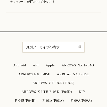
センバー」がiTunesで1位に！
Android
API
Apple
ARROWS NX F-04G
ARROWS NX F-05F
ARROWS NX F-06E
ARROWS V F-04E (F04E)
ARROWS X LTE F-05D (F05D)
DIY
F-04B(F04B)
F-08A(F08A)
F-09A(F09A)